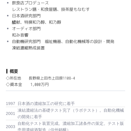
飲食店プロデュース
レストラン膳・和食屋膳、掛茶屋もなむす
日本酒研究部門
醲献、特撰和乃醇、和乃醇
オーディオ部門
和み音響
自動機研究部門 福祉機器、自動化機械等の設計・開発
凍結濃縮熟成装置
◇所在地 長野県上田市上田原1108-4
◇資本金 1,000万円
1997
日本酒の濃縮加工の研究に着手
凍結濃縮法の基礎テスト完了（ラボテスト）。自動化機械
2001
の開発に着手
自動化テスト装置完成。濃縮加工諸条件の策定。テスト販
2003
売用濃縮酒製造（信州銘醸）